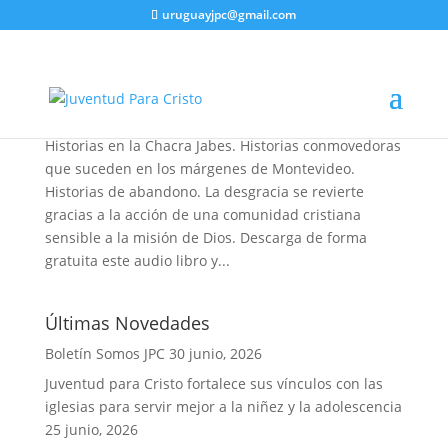
uruguayjpc@gmail.com
Audiolibro «Son los de Jabes» de Hugo Píriz –
Descarga libre
Jun 28, 2023
|
Noticias
,
Recursos
Historias en la Chacra Jabes. Historias conmovedoras
que suceden en los márgenes de Montevideo.
Historias de abandono. La desgracia se revierte
gracias a la acción de una comunidad cristiana
sensible a la misión de Dios. Descarga de forma
gratuita este audio libro y...
Últimas Novedades
Boletín Somos JPC
30 junio, 2026
Juventud para Cristo fortalece sus vínculos con las
iglesias para servir mejor a la niñez y la adolescencia
25 junio, 2026