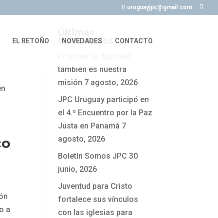
uruguayjpc@gmail.com
Últimas
Novedades
EL RETOÑO
NOVEDADES
CONTACTO
Proteger la dignidad
también es nuestra
misión
7 agosto, 2026
en
JPC Uruguay participó en
el 4.º Encuentro por la Paz
Justa en Panamá
7
agosto, 2026
co
Boletín Somos JPC
30
junio, 2026
Juventud para Cristo
ión
fortalece sus vínculos
o a
con las iglesias para