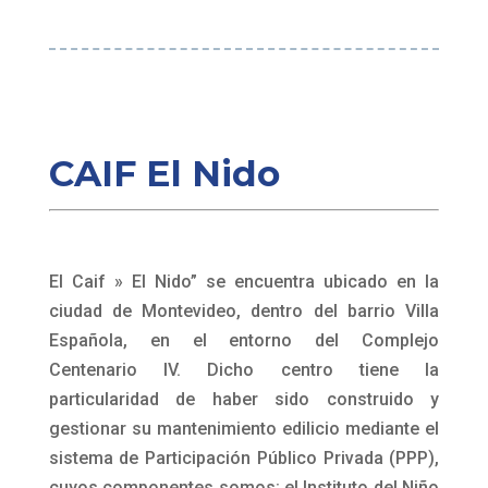
📞 099 970 960 / 2513 5286
caifmainumbi@gmail.com
CAIF
El Nido