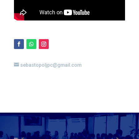
nos interesan.
Las actividades que se realizan incluyen: un
taller de enriquecimiento personal semanal para
todos los adolescentes, talleres semanales de
salsa, panadería, teatro y percusión, espacio
para idiomas (inglés), reuniones trimestrales
con las familias, apoyo educativo, salidas
didácticas y recreativas, y una reunión de equipo
semanal.
Buscamos respetar a los seres que nos rodean,
creando condiciones para la paz y el buen trato.