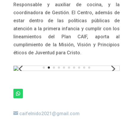
posicionamiento del CAIF, a través del trabajo
interinstitucional, estableciendo y formando
parte de las redes con las demandas
institucionales y actores sociales de la zona. El
equipo está integrado de forma
interdisciplinaria, en el que participan,
Educadores/as, Psicóloga, Trabajadora Social,
Psicomotricista, Maestra, Auxiliares de higiene,
Responsable y auxiliar de cocina, y la
coordinadora de Gestión. El Centro, además de
estar dentro de las políticas públicas de
atención a la primera infancia y cumplir con los
lineamientos del Plan CAIF, aporta al
cumplimiento de la Misión, Visión y Principios
éticos de Juventud para Cristo.