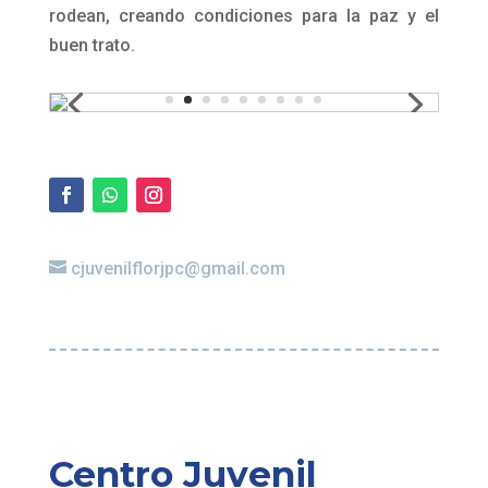
escuchamos la música que nos gusta,
reflexionamos, aprendemos, nos emocionamos
y disfrutamos de todas las cosas que tenemos
y de otras que construiremos juntos.
En el Centro buscamos cosechar flores de cada
estación. Por esto, nos preparamos para
afrontar, en las mejores condiciones, los
colores y los desafíos que se nos presentan
cotidianamente. Nos interesa introducirnos en el
mundo de la informática y de la danza; conocer
los secretos y aromas de la cocina; reforzar los
aprendizajes del espacio escolar y liceal;
compartir, a través de talleres, temas que nos
preocupan y otros que nos interesan; proteger
nuestro medio ambiente, conocerlo, respetarlo,
así como también respetar a los seres que nos