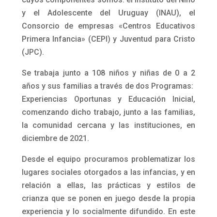
El Caif » El Nido” se encuentra ubicado en la
ciudad de Montevideo, dentro del barrio Villa
Española, en el entorno del Complejo
Centenario IV. Dicho centro tiene la
particularidad de haber sido construido y
gestionar su mantenimiento edilicio mediante el
sistema de Participación Público Privada (PPP),
cuyos componentes somos: el Instituto del Niño
y el Adolescente del Uruguay (INAU), el
Consorcio de empresas «Centros Educativos
Primera Infancia» (CEPI) y Juventud para Cristo
(JPC).
Se trabaja junto a 108 niños y niñas de 0 a 2
años y sus familias a través de dos Programas:
Experiencias Oportunas y Educación Inicial,
comenzando dicho trabajo, junto a las familias,