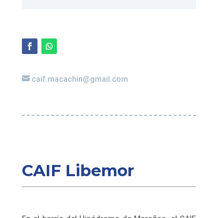
caif.macachin@gmail.com
CAIF Libemor