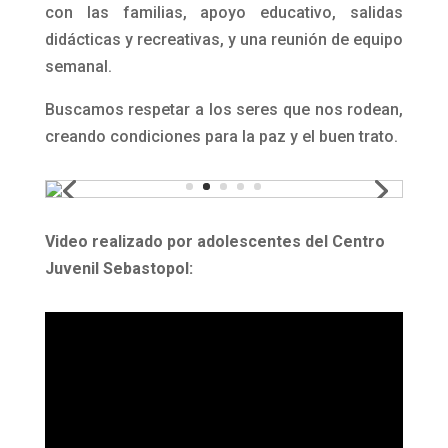
la condición social.
En el barrio Flor de Maroñas, el Centro Juvenil
Sebastopol funciona desde el año 2012.
Participan jóvenes de entre 12 y 17 años que
provienen de zonas próximas al barrio.
Nos proponemos crear y promover un espacio
de educación integral y de referencia en el que
los adolescentes en situación de desventaja
social encuentren posibilidades y oportunidades
para la superación de la exclusión.
Todos los días tenemos un espacio de apertura
con compromiso en las actividades a realizar.
Buscamos reforzar los aprendizajes del
espacio escolar y liceal, y compartir, a través de
talleres, temas que nos preocupan y otros que