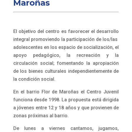
educadores en consonancia con los intereses
y las necesidades de los grupos. Se realizan
una vez por semana en dos grupos de acuerdo
a la edad. Se usan recursos tecnológicos como
videos o películas así como la convocatoria a
personas vinculadas con los temas tratados.
Se tendrán talleres cada día de la semana
acompañado por un educador referente quien
enmarca la propuesta y apoya al tallerista. Los
talleres consignados son cocina, salsa,
percusión, deporte, arte. Además de algún taller
itinerante.
Algunos de estos talleres son comunes a los
dos centros juveniles por lo que se generan
espacios compartidos.
Centro Juvenil Flor de
Maroñas