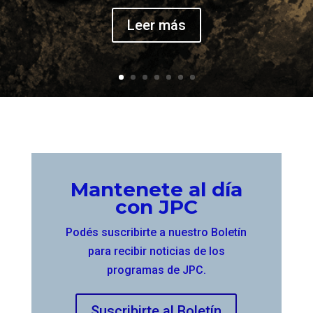
Leer más
Mantenete al día
con JPC
Podés suscribirte a nuestro Boletín
para recibir noticias de los
programas de JPC.
Suscribirte al Boletín